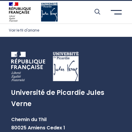
Skip to header area
Skip to main navigation
Skip to main content
Skip to search
Skip to cookies
Skip to footer
Voir le fil d'ariane
Université de Picardie Jules
Verne
Chemin du Thil
80025 Amiens Cedex 1