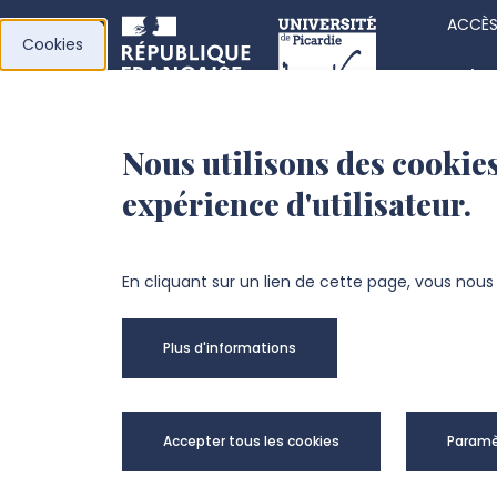
ACCÈS
Cookies
Acha
Actes
Nous utilisons des cookies
l’Université de
Fiche
expérience d'utilisateur.
Picardie Jules Verne
Offre
Fond
Chemin du Thil
En cliquant sur un lien de cette page, vous nou
80025 Amiens Cedex 1
Plus d'informations
+33 3 22 82 72 72
Univer
Accepter tous les cookies
Paramè
@Copy