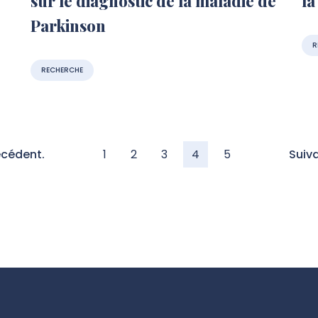
sur le diagnostic de la maladie de
la
Parkinson
R
RECHERCHE
écédent.
1
2
3
4
5
Suiva