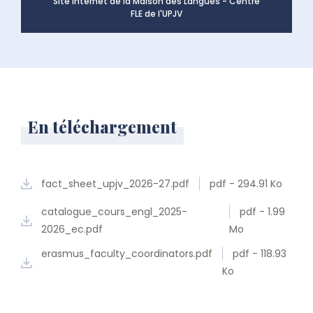
Site Internet de la Maison des Langues - Centre
FLE de l'UPJV
En téléchargement
fact_sheet_upjv_2026-27.pdf
pdf - 294.91 Ko
catalogue_cours_engl_2025-
pdf - 1.99
2026_ec.pdf
Mo
erasmus_faculty_coordinators.pdf
pdf - 118.93
Ko