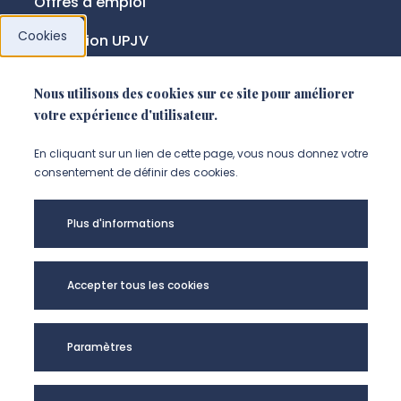
Offres d'emploi
Cookies
Fondation UPJV
Nous utilisons des cookies sur ce site pour améliorer
NOUS SUIVRE
votre expérience d'utilisateur.
Suivez-nous sur instagram (Nou
Suivez-nous sur linkedin (N
Suivez-nous sur facebo
En cliquant sur un lien de cette page, vous nous donnez votre
consentement de définir des cookies.
Mentions légales
Plus d'informations
Accessibilité
Données personnelles
Accepter tous les cookies
Université de Picardie Jules Verne -
Paramètres
@Copyright 2024