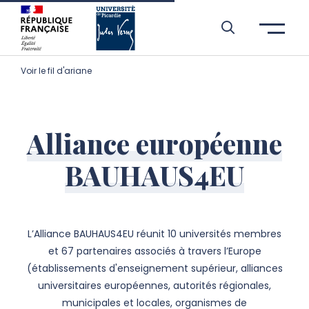
Aller à l’entête de page
Aller au menu principale
Aller au contenu principal
Aller à la recherche
Passer aux cookies
Aller au pied de page
Voir le fil d'ariane
Alliance européenne
BAUHAUS4EU
L’Alliance BAUHAUS4EU réunit 10 universités membres
et 67 partenaires associés à travers l’Europe
(établissements d'enseignement supérieur, alliances
universitaires européennes, autorités régionales,
municipales et locales, organismes de