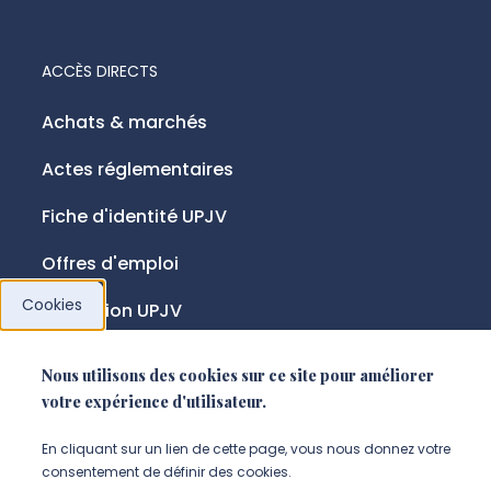
ACCÈS DIRECTS
Achats & marchés
Actes réglementaires
Fiche d'identité UPJV
Offres d'emploi
Cookies
Fondation UPJV
Nous utilisons des cookies sur ce site pour améliorer
NOUS SUIVRE
votre expérience d'utilisateur.
Suivez-nous sur instagram (Nou
Suivez-nous sur linkedin (N
Suivez-nous sur facebo
En cliquant sur un lien de cette page, vous nous donnez votre
consentement de définir des cookies.