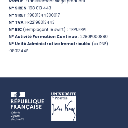
Statut
: Établissement siège productif
N° SIREN
:198 013 443
N° SIRET
:19801344300017
N° TVA
:FR22198013443
N° BIC
(remplaçant le swift) : TRPUFRP1
N° Activité Formation Continue
: 2280P000880
N° Unité Administrative Immatriculée
(ex RNE)
:0801344B