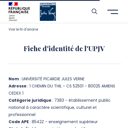
Aller à l’entête de page
Aller au menu principale
Aller au contenu principal
Aller à la recherche
Passer aux cookies
Aller au pied de page
Voir le fil d'ariane
Fiche d'identité de l'UPJV
Nom
: UNIVERSITÉ PICARDIE JULES VERNE
Adresse
: 1 CHEMIN DU THIL - CS 52501 - 80025 AMIENS
CEDEX 1
Catégorie juridique
: 7383 - établissement public
national à caractère scientifique, culturel et
professionnel
Code APE
: 8542Z - enseignement supérieur