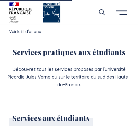
Aller à l’entête de page
Aller au menu principale
Aller au contenu principal
Aller à la recherche
Passer aux cookies
Aller au pied de page
Voir le fil d'ariane
Services pratiques aux étudiants
Découvrez tous les services proposés par l'Université
Picardie Jules Verne ou sur le territoire du sud des Hauts-
de-France.
Services aux étudiants