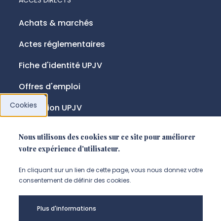
Achats & marchés
Actes réglementaires
Fiche d'identité UPJV
Offres d'emploi
Cookies
Fondation UPJV
Nous utilisons des cookies sur ce site pour améliorer
NOUS SUIVRE
votre expérience d'utilisateur.
Suivez-nous sur instagram (Nou
Suivez-nous sur linkedin (N
Suivez-nous sur facebo
En cliquant sur un lien de cette page, vous nous donnez votre
consentement de définir des cookies.
Mentions légales
Plus d'informations