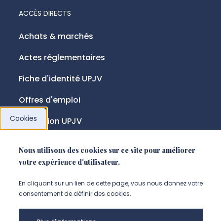
ACCÈS DIRECTS
Achats & marchés
Actes réglementaires
Fiche d'identité UPJV
Offres d'emploi
Cookies
Fondation UPJV
Nous utilisons des cookies sur ce site pour améliorer
NOUS SUIVRE
votre expérience d'utilisateur.
Suivez-nous sur instagram (Nou
Suivez-nous sur linkedin (N
Suivez-nous sur facebo
En cliquant sur un lien de cette page, vous nous donnez votre
consentement de définir des cookies.