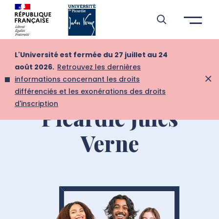
Aller à l’entête de page
Aller au menu principale
Aller au contenu principal
Aller à la recherche
Passer aux cookies
Aller au pied de page
L'Université est fermée du 27 juillet au 24
Osons l'avenir à
août 2026.
Retrouvez les dernières
informations concernant les droits
l'Université de
différenciés et les exonérations des droits
d'inscription
Picardie Jules
Verne