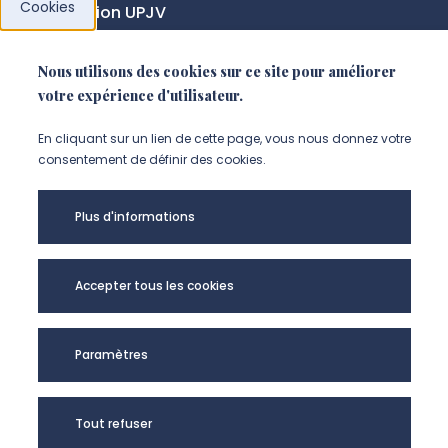
Cookies
Fondation UPJV
Nous utilisons des cookies sur ce site pour améliorer
NOUS SUIVRE
votre expérience d'utilisateur.
Suivez-nous sur instagram (Nou
Suivez-nous sur linkedin (N
Suivez-nous sur facebo
En cliquant sur un lien de cette page, vous nous donnez votre
consentement de définir des cookies.
Mentions légales
Plus d'informations
Accessibilité
Données personnelles
Accepter tous les cookies
Université de Picardie Jules Verne -
Paramètres
@Copyright 2024
Tout refuser