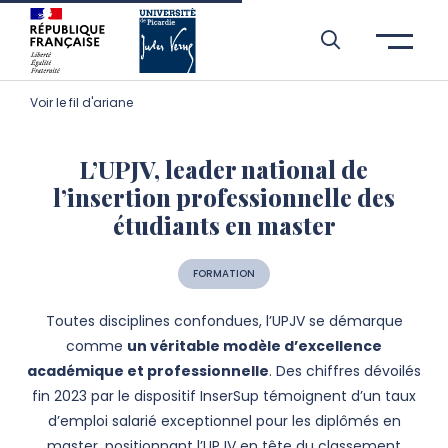
Aller à l’entête de page
Aller au menu principale
Aller au contenu principal
Aller à la recherche
Passer aux cookies
Aller au pied de page
Voir le fil d'ariane
L’UPJV, leader national de
l’insertion professionnelle des
étudiants en master
FORMATION
Toutes disciplines confondues, l’UPJV se démarque
comme
un véritable modèle d’excellence
académique et professionnelle
. Des chiffres dévoilés
fin 2023 par le dispositif InserSup témoignent d’un taux
d’emploi salarié exceptionnel pour les diplômés en
master, positionnant l’UPJV en tête du classement