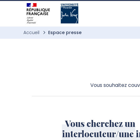
Aller à l’entête de page
Aller au menu principale
Aller au contenu principal
Aller à la recherche
Passer aux cookies
Aller au pied de page
Accueil
Espace presse
Vous souhaitez couv
Vous cherchez un
interlocuteur/une i