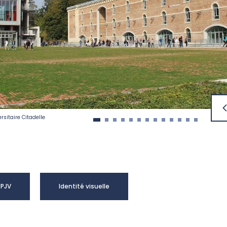
rsitaire Citadelle
UPJV
Identité visuelle