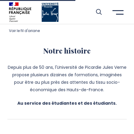
Aller à l’entête de page
Aller au menu principale
Aller au contenu principal
Aller à la recherche
Passer aux cookies
Aller au pied de page
Voir le fil d'ariane
Notre histoire
Depuis plus de 50 ans, l'Université de Picardie Jules Verne
propose plusieurs dizaines de formations, imaginées
pour être au plus près des attentes du tissu socio-
économique des Hauts-de-France.
Au service des étudiantes et des étudiants.