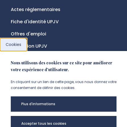
Actes réglementaires
Fiche d'identité UPJV
Offres d'emploi
Cookies
Fondation UPJV
Nous utilisons des cookies sur ce site pour améliorer
NOUS SUIVRE
votre expérience d'utilisateur.
Suivez-nous sur instagram (Nou
Suivez-nous sur linkedin (N
Suivez-nous sur facebo
En cliquant sur un lien de cette page, vous nous donnez votre
consentement de définir des cookies.
Mentions légales
Plus d'informations
Accessibilité
Données personnelles
Accepter tous les cookies