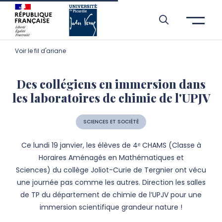
Aller à l’entête de page
Aller au menu principale
Aller au contenu principal
Aller à la recherche
Passer aux cookies
Aller au pied de page
Voir le fil d'ariane
Des collégiens en immersion dans
les laboratoires de chimie de l'UPJV
SCIENCES ET SOCIÉTÉ
Ce lundi 19 janvier, les élèves de 4ᵉ CHAMS (Classe à
Horaires Aménagés en Mathématiques et
Sciences) du collège Joliot-Curie de Tergnier ont vécu
une journée pas comme les autres. Direction les salles
de TP du département de chimie de l’UPJV pour une
immersion scientifique grandeur nature !