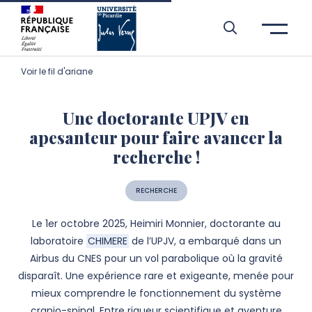
Aller à l’entête de page
Aller au menu principale
Aller au contenu principal
Aller à la recherche
Passer aux cookies
Aller au pied de page
Voir le fil d'ariane
Une doctorante UPJV en
apesanteur pour faire avancer la
recherche !
RECHERCHE
Le 1er octobre 2025, Heimiri Monnier, doctorante au
laboratoire
CHIMERE
de l’UPJV, a embarqué dans un
Airbus du CNES pour un vol parabolique où la gravité
disparaît. Une expérience rare et exigeante, menée pour
mieux comprendre le fonctionnement du système
cranio-spinal. Entre rigueur scientifique et aventure