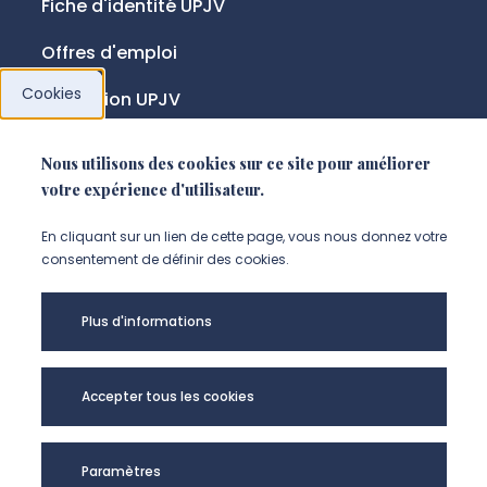
Fiche d'identité UPJV
Offres d'emploi
Cookies
Fondation UPJV
Nous utilisons des cookies sur ce site pour améliorer
NOUS SUIVRE
votre expérience d'utilisateur.
Suivez-nous sur instagram (Nou
Suivez-nous sur linkedin (N
Suivez-nous sur facebo
En cliquant sur un lien de cette page, vous nous donnez votre
consentement de définir des cookies.
Mentions légales
Plus d'informations
Accessibilité
Données personnelles
Accepter tous les cookies
Université de Picardie Jules Verne -
Paramètres