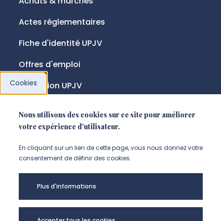
Achats & marchés
Actes réglementaires
Fiche d'identité UPJV
Offres d'emploi
Cookies
Fondation UPJV
Nous utilisons des cookies sur ce site pour améliorer
NOUS SUIVRE
votre expérience d'utilisateur.
Suivez-nous sur instagram (Nou
Suivez-nous sur linkedin (N
Suivez-nous sur facebo
En cliquant sur un lien de cette page, vous nous donnez votre
consentement de définir des cookies.
Mentions légales
Plus d'informations
Accessibilité
Données personnelles
Accepter tous les cookies