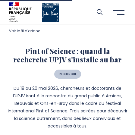
Aller à l’entête de page
Aller au menu principale
Aller au contenu principal
Aller à la recherche
Passer aux cookies
Aller au pied de page
Voir le fil d'ariane
Pint of Science : quand la
recherche UPJV s'installe au bar
RECHERCHE
Du 18 au 20 mai 2026, chercheurs et doctorants de
l’UPJV iront à la rencontre du grand public à Amiens,
Beauvais et Ons-en-Bray dans le cadre du festival
international Pint of Science. Trois soirées pour découvrir
la science autrement, dans des lieux conviviaux et
accessibles à tous.