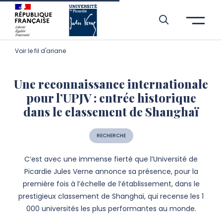
Aller à l’entête de page
Aller au menu principale
Aller au contenu principal
Aller à la recherche
Passer aux cookies
Aller au pied de page
Voir le fil d'ariane
Une reconnaissance internationale
pour l’UPJV : entrée historique
dans le classement de Shanghaï
RECHERCHE
C’est avec une immense fierté que l’Université de
Picardie Jules Verne annonce sa présence, pour la
première fois à l’échelle de l’établissement, dans le
prestigieux classement de Shanghaï, qui recense les 1
000 universités les plus performantes au monde.