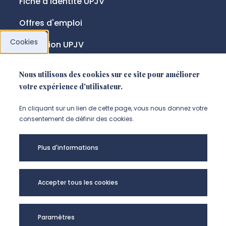
Fiche d'identité UPJV
Offres d'emploi
Cookies
Fondation UPJV
Nous utilisons des cookies sur ce site pour améliorer
NOUS SUIVRE
votre expérience d'utilisateur.
Suivez-nous sur instagram (Nou
Suivez-nous sur linkedin (N
Suivez-nous sur facebo
En cliquant sur un lien de cette page, vous nous donnez votre
consentement de définir des cookies.
Mentions légales
Plus d'informations
Accessibilité
Données personnelles
Accepter tous les cookies
Université de Picardie Jules Verne -
Paramètres