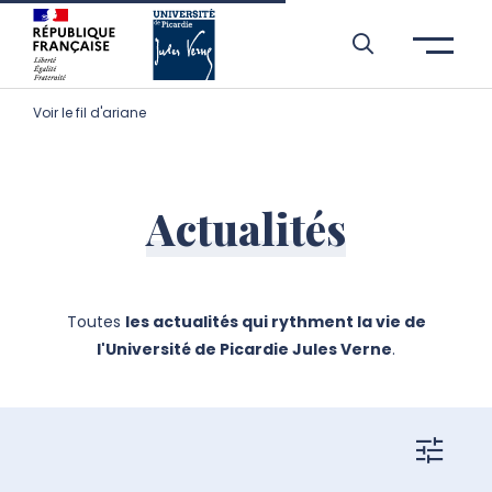
Aller à l’entête de page
Aller au menu principale
Aller au contenu principal
Aller à la recherche
Passer aux cookies
Aller au pied de page
Voir le fil d'ariane
Actualités
Toutes
les actualités qui rythment la vie de
l'Université de Picardie Jules Verne
.
filtres