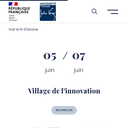
Aller à l’entête de page
Aller au menu principale
Aller au contenu principal
Aller à la recherche
Passer aux cookies
Aller au pied de page
Voir le fil d'ariane
05
07
juin
juin
Village de l'innovation
RECHERCHE