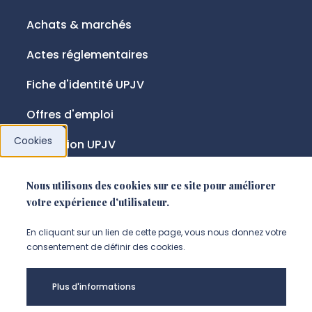
Achats & marchés
Actes réglementaires
Fiche d'identité UPJV
Offres d'emploi
Cookies
Fondation UPJV
Nous utilisons des cookies sur ce site pour améliorer
NOUS SUIVRE
votre expérience d'utilisateur.
Suivez-nous sur instagram (Nou
Suivez-nous sur linkedin (N
Suivez-nous sur facebo
En cliquant sur un lien de cette page, vous nous donnez votre
consentement de définir des cookies.
Mentions légales
Plus d'informations
Accessibilité