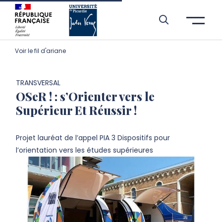
Aller à l’entête de page
Aller au menu principale
Aller au contenu principal
Aller à la recherche
Passer aux cookies
Aller au pied de page
Voir le fil d'ariane
TRANSVERSAL
OSeR ! : s’Orienter vers le
Supérieur Et Réussir !
Projet lauréat de l’appel PIA 3 Dispositifs pour
l’orientation vers les études supérieures