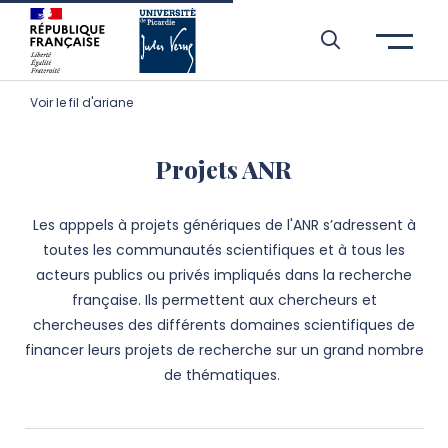
Aller à l’entête de page
Aller au menu principale
Aller au contenu principal
Aller à la recherche
Passer aux cookies
Aller au pied de page
Voir le fil d'ariane
Projets ANR
Les apppels à projets génériques de l'ANR s’adressent à
toutes les communautés scientifiques et à tous les
acteurs publics ou privés impliqués dans la recherche
française. Ils permettent aux chercheurs et
chercheuses des différents domaines scientifiques de
financer leurs projets de recherche sur un grand nombre
de thématiques.