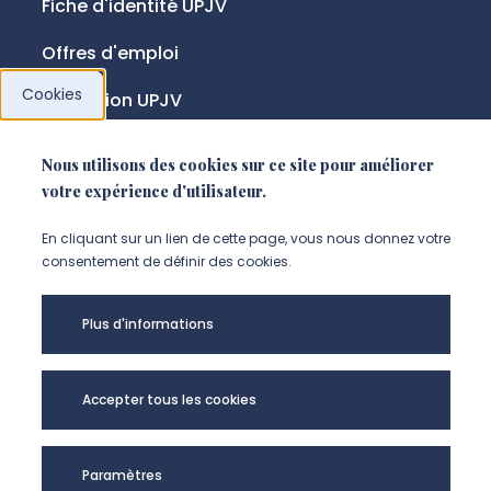
Fiche d'identité UPJV
Offres d'emploi
Cookies
Fondation UPJV
Nous utilisons des cookies sur ce site pour améliorer
NOUS SUIVRE
votre expérience d'utilisateur.
Suivez-nous sur instagram (Nou
Suivez-nous sur linkedin (N
Suivez-nous sur facebo
En cliquant sur un lien de cette page, vous nous donnez votre
consentement de définir des cookies.
Mentions légales
Plus d'informations
Accessibilité
Données personnelles
Accepter tous les cookies
Université de Picardie Jules Verne -
Paramètres