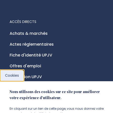
ACCÈS DIRECTS
Achats & marchés
Actes réglementaires
Fiche d'identité UPJV
Offres d'emploi
Cookies
Fondation UPJV
Nous utilisons des cookies sur ce site pour améliorer
NOUS SUIVRE
votre expérience d'utilisateur.
Suivez-nous sur instagram (Nou
Suivez-nous sur linkedin (N
Suivez-nous sur facebo
En cliquant sur un lien de cette page, vous nous donnez votre