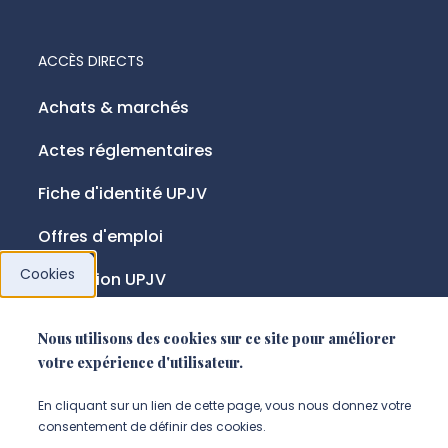
ACCÈS DIRECTS
Achats & marchés
Actes réglementaires
Fiche d'identité UPJV
Offres d'emploi
Cookies
Fondation UPJV
Nous utilisons des cookies sur ce site pour améliorer
NOUS SUIVRE
votre expérience d'utilisateur.
Suivez-nous sur instagram (Nou
Suivez-nous sur linkedin (N
Suivez-nous sur facebo
En cliquant sur un lien de cette page, vous nous donnez votre
consentement de définir des cookies.